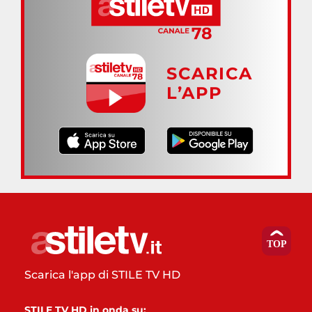
SCARICA
L’APP
Scarica l'app di STILE TV HD
STILE TV HD in onda su: