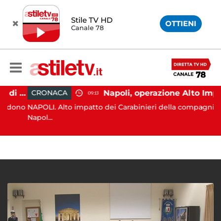
Stile TV HD
OTTIENI
Canale 78
Aversa, abbandono illecito di rifiuti: uomo sorpreso dai carabinieri
Napoli, operazione Alto Impatto: trovate 252 dosi di droga
CRONACA
09:13
dono
NAPOLI. Alto impatto dei Carabinieri della compagnia di
Napol...