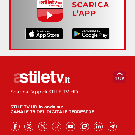
SCARICA
L’APP
Scarica l'app di STILE TV HD
STILE TV HD in onda su:
CANALE 78 DEL DIGITALE TERRESTRE