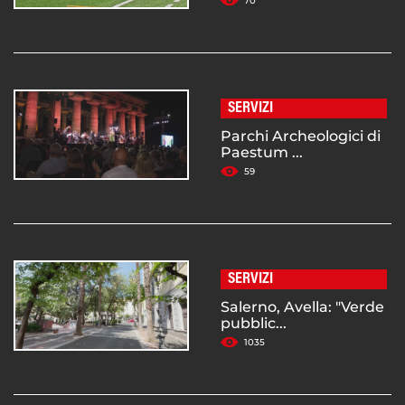
70
SERVIZI
Parchi Archeologici di
Paestum ...
59
SERVIZI
Salerno, Avella: "Verde
pubblic...
1035