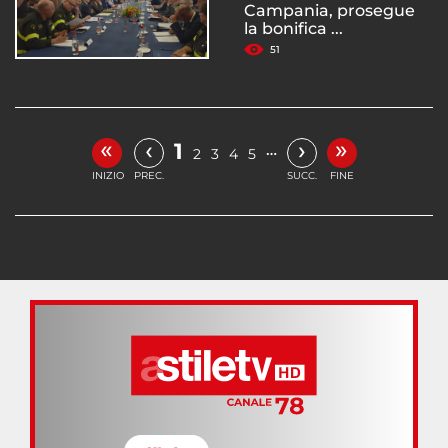
Campania, prosegue
la bonifica ...
51
«
»
‹
›
1
…
2
3
4
5
INIZIO
PREC.
SUCC.
FINE