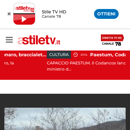
Stile TV HD
OTTIENI
Canale 78
Martina Carbonaro, braccialetto elettronico per i genitori della 14enne uccisa dall'ex
CULTURA
10:54
CAPACCIO PAESTUM. Il Codancos lancia un appel
ministro d...