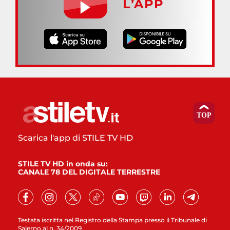
L’APP
Scarica l'app di STILE TV HD
STILE TV HD in onda su:
CANALE 78 DEL DIGITALE TERRESTRE
Testata iscritta nel Registro della Stampa presso il Tribunale di
Salerno al n. 34/2009