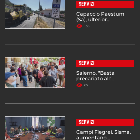
SERVIZI
Capaccio Paestum
(Sa), ulterior...
136
SERVIZI
Salerno, "Basta
precariato all'...
85
SERVIZI
Campi Flegrei. Sisma,
aumentano...