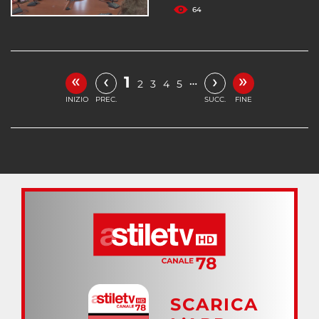
64
«
»
‹
›
1
…
2
3
4
5
INIZIO
PREC.
SUCC.
FINE
SCARICA