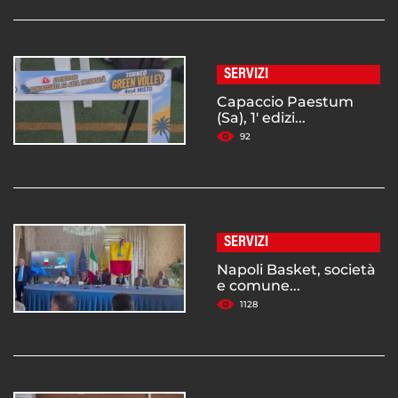
SERVIZI
Capaccio Paestum
(Sa), 1' edizi...
92
SERVIZI
Napoli Basket, società
e comune...
1128