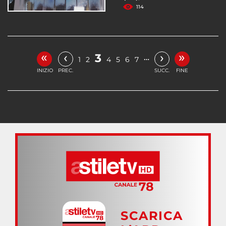
114
«
»
‹
›
3
…
1
2
4
5
6
7
INIZIO
PREC.
SUCC.
FINE
SCARICA