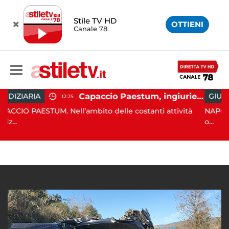
Stile TV HD
OTTIENI
Canale 78
Capaccio Paestum, ingiurie alla Polizia Municipale sui social: indagato un cittadino
GIUDIZIARIA
12:25
13:2
 Nell’ambito delle costanti attività
NAPOLI. Trovato l'acco
o...