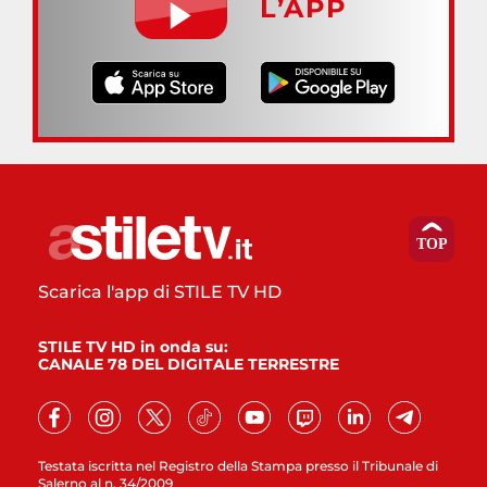
L’APP
Scarica l'app di STILE TV HD
STILE TV HD in onda su:
CANALE 78 DEL DIGITALE TERRESTRE
Testata iscritta nel Registro della Stampa presso il Tribunale di
Salerno al n. 34/2009