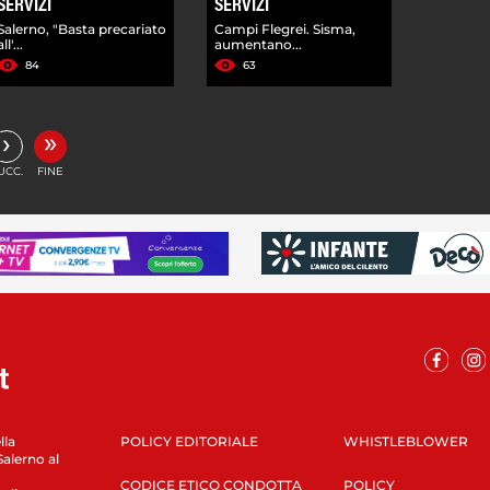
SERVIZI
SERVIZI
Salerno, "Basta precariato
Campi Flegrei. Sisma,
all'...
aumentano...
84
63
»
›
UCC.
FINE
lla
POLICY EDITORIALE
WHISTLEBLOWER
Salerno al
CODICE ETICO CONDOTTA
POLICY