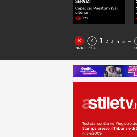
SERVIZI
Capaccio Paestum (Sa),
ulterior...
135
«
‹
1
…
2
3
4
5
INIZIO
PREC.
S
Testata iscritta nel Registro de
Stampa presso il Tribunale di 
n. 34/2009