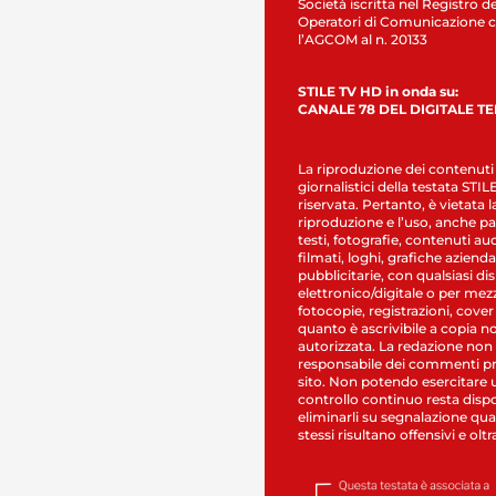
Società iscritta nel Registro de
Operatori di Comunicazione c
l’AGCOM al n. 20133
STILE TV HD in onda su:
CANALE 78 DEL DIGITALE T
La riproduzione dei contenuti
giornalistici della testata STI
riservata. Pertanto, è vietata l
riproduzione e l’uso, anche par
testi, fotografie, contenuti au
filmati, loghi, grafiche aziendal
pubblicitarie, con qualsiasi di
elettronico/digitale o per mez
fotocopie, registrazioni, cover
quanto è ascrivibile a copia n
autorizzata. La redazione non
responsabile dei commenti pr
sito. Non potendo esercitare 
controllo continuo resta dispo
eliminarli su segnalazione qual
stessi risultano offensivi e oltr