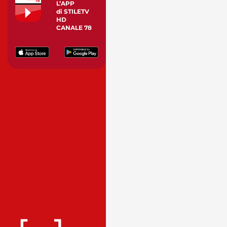
L’APP
di STILETV
HD
CANALE 78