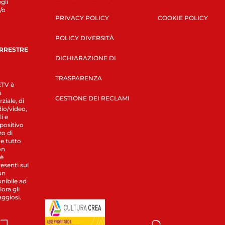
gli
/o
PRIVACY POLICY
COOKIE POLICY
POLICY DIVERSITÀ
ERRESTRE
DICHIARAZIONE DI
TRASPARENZA
LETV è
a
GESTIONE DEI RECLAMI
ziale, di
dio/video,
i e
spositivo
zo di
 e tutto
on
 è
esenti sul
un
nibile ad
ora gli
aggiosi.