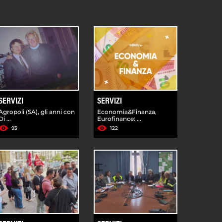
SERVIZI
SERVIZI
Agropoli (SA), gli anni con
Economia&Finanza,
Di ...
Eurofinance: ...
93
122