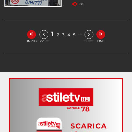
68
«
»
‹
›
1
…
2
3
4
5
INIZIO
PREC.
SUCC.
FINE
SCARICA