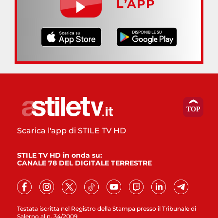
L’APP
Scarica l'app di STILE TV HD
STILE TV HD in onda su:
CANALE 78 DEL DIGITALE TERRESTRE
Testata iscritta nel Registro della Stampa presso il Tribunale di
Salerno al n. 34/2009