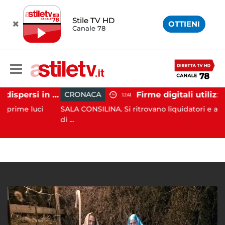
Stile TV HD
OTTIENI
Canale 78
Tramonti, 19 scout dispersi in montagna salvati dai vigili del fuoco
CRONACA
12:41
 luci
SALA CONSILINA. Si ritrovano liquidatori e amministr
di ...