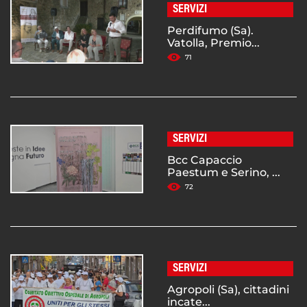
SERVIZI
Perdifumo (Sa).
Vatolla, Premio...
71
SERVIZI
Bcc Capaccio
Paestum e Serino, ...
72
SERVIZI
Agropoli (Sa), cittadini
incate...