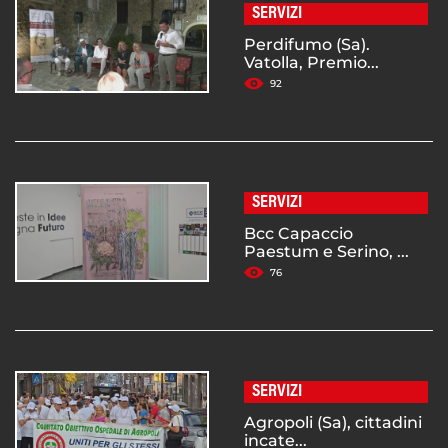
SERVIZI
Perdifumo (Sa).
Vatolla, Premio...
92
SERVIZI
Bcc Capaccio
Paestum e Serino, ...
76
SERVIZI
Agropoli (Sa), cittadini
incate...