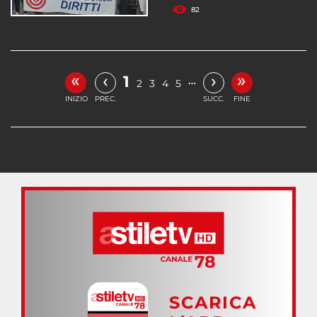
82
«
»
‹
›
1
…
2
3
4
5
INIZIO
PREC.
SUCC.
FINE
SCARICA