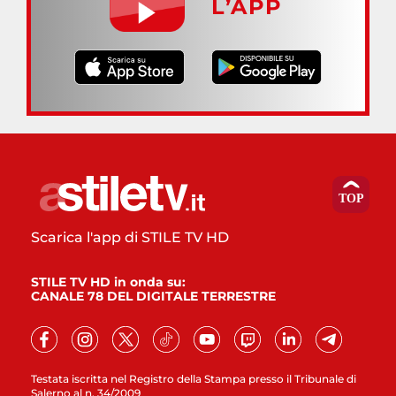
L’APP
Scarica l'app di STILE TV HD
STILE TV HD in onda su:
CANALE 78 DEL DIGITALE TERRESTRE
Testata iscritta nel Registro della Stampa presso il Tribunale di
Salerno al n. 34/2009