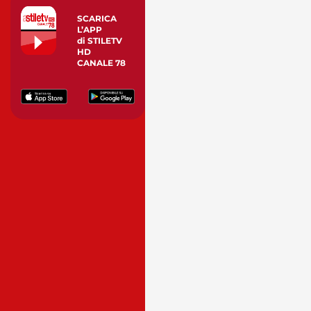
SCARICA
L’APP
di STILETV
HD
CANALE 78