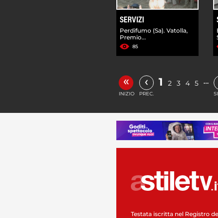
SERVIZI
Perdifumo (Sa). Vatolla,
Premio...
85
«
‹
1
…
2
3
4
5
INIZIO
PREC.
S
Testata iscritta nel Registro de