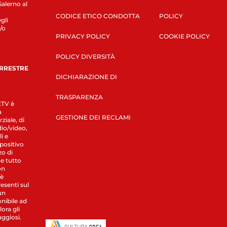
Salerno al
CODICE ETICO CONDOTTA
POLICY
gli
/o
PRIVACY POLICY
COOKIE POLICY
POLICY DIVERSITÀ
ERRESTRE
DICHIARAZIONE DI
TRASPARENZA
LETV è
a
GESTIONE DEI RECLAMI
ziale, di
dio/video,
i e
spositivo
zo di
 e tutto
on
 è
esenti sul
un
nibile ad
ora gli
aggiosi.