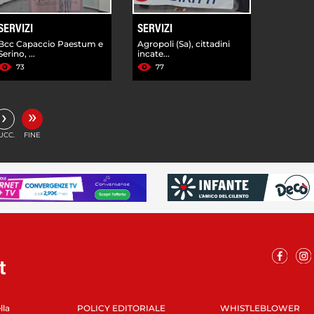
SERVIZI
SERVIZI
Bcc Capaccio Paestum e
Agropoli (Sa), cittadini
Serino, ...
incate...
73
77
»
›
UCC.
FINE
lla
POLICY EDITORIALE
WHISTLEBLOWER