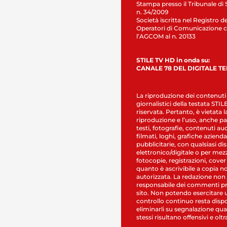
Stampa presso il Tribunale di 
n. 34/2009
Società iscritta nel Registro de
Operatori di Comunicazione c
l’AGCOM al n. 20133
STILE TV HD in onda su:
CANALE 78 DEL DIGITALE T
La riproduzione dei contenuti
giornalistici della testata STI
riservata. Pertanto, è vietata l
riproduzione e l’uso, anche par
testi, fotografie, contenuti au
filmati, loghi, grafiche aziendal
pubblicitarie, con qualsiasi di
elettronico/digitale o per mez
fotocopie, registrazioni, cover
quanto è ascrivibile a copia n
autorizzata. La redazione non
responsabile dei commenti pr
sito. Non potendo esercitare 
controllo continuo resta dispo
eliminarli su segnalazione qual
stessi risultano offensivi e oltr