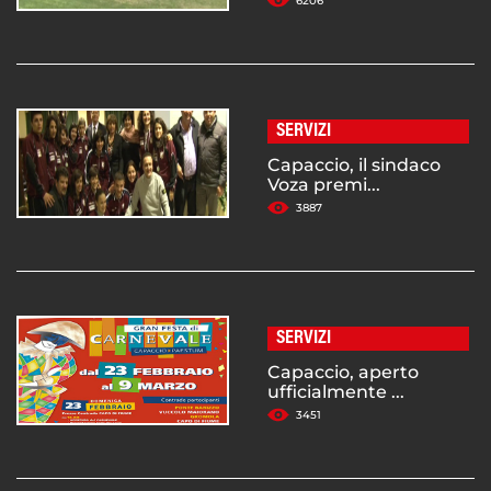
6206
SERVIZI
Capaccio, il sindaco
Voza premi...
3887
SERVIZI
Capaccio, aperto
ufficialmente ...
3451