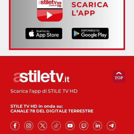
SCARICA
L’APP
Scarica l'app di STILE TV HD
STILE TV HD in onda su:
CANALE 78 DEL DIGITALE TERRESTRE