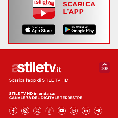
SCARICA
L’APP
Scarica l'app di STILE TV HD
STILE TV HD in onda su:
CANALE 78 DEL DIGITALE TERRESTRE