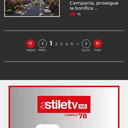
Campania, prosegue
la bonifica ...
76
«
»
‹
›
1
…
2
3
4
5
INIZIO
PREC.
SUCC.
FINE