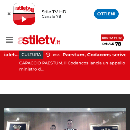
Stile TV HD
OTTIENI
Canale 78
Martina Carbonaro, braccialetto elettronico per i genitori della 14enne uccisa dall'ex
Paestum, Codacons scrive al ministro Giuli: "Rilanciare scavi dell'Anfiteatro nell'area archeologica"
CULTURA
10:54
CAPACCIO PAESTUM. Il Codancos lancia un appello al
ministro d...