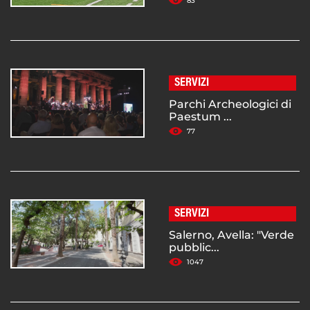
83
SERVIZI
Parchi Archeologici di
Paestum ...
77
SERVIZI
Salerno, Avella: "Verde
pubblic...
1047