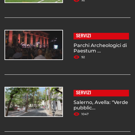
92
SERVIZI
Parchi Archeologici di
Paestum ...
92
SERVIZI
Salerno, Avella: "Verde
pubblic...
1047