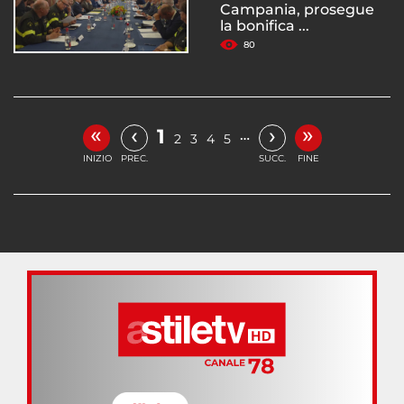
Campania, prosegue
la bonifica ...
80
«
»
‹
›
1
…
2
3
4
5
INIZIO
PREC.
SUCC.
FINE