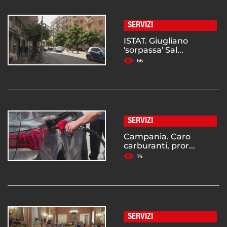
SERVIZI
ISTAT. Giugliano
'sorpassa' Sal...
66
SERVIZI
Campania. Caro
carburanti, pror...
74
SERVIZI