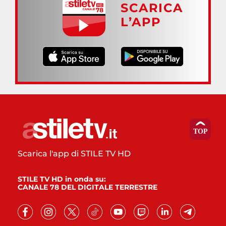
SCARICA
L’APP
Scarica l'app di STILE TV HD
STILE TV HD in onda su:
CANALE 78 DEL DIGITALE TERRESTRE