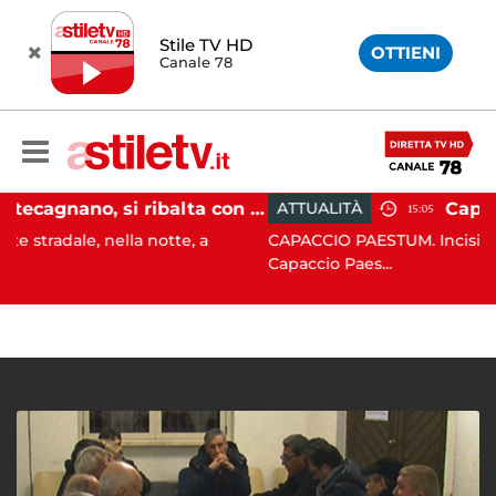
Stile TV HD
OTTIENI
Canale 78
Pontecagnano, si ribalta con l'auto alla rotatoria: giovane ferito
ATTUALITÀ
15:05
lla notte, a
CAPACCIO PAESTUM. Incisiva azione del C
Capaccio Paes...