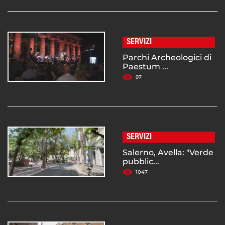
SERVIZI
Parchi Archeologici di
Paestum ...
97
SERVIZI
Salerno, Avella: "Verde
pubblic...
1047