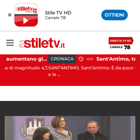
Stile TV HD
OTTIENI
Canale 78
Campi Flegrei, aumentano gli sfollati e infuria lo scontro politico
CRONACA
12:15
gnitudo 4,7,
SANT'ANTIMO. Sant’Antimo. È da poco trascorso il
e le ...