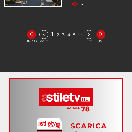
84
«
»
‹
›
1
…
2
3
4
5
INIZIO
PREC.
SUCC.
FINE
SCARICA