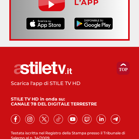
L’APP
Scarica l'app di STILE TV HD
STILE TV HD in onda su:
CANALE 78 DEL DIGITALE TERRESTRE
Testata iscritta nel Registro della Stampa presso il Tribunale di
Salerno al n. 34/2009