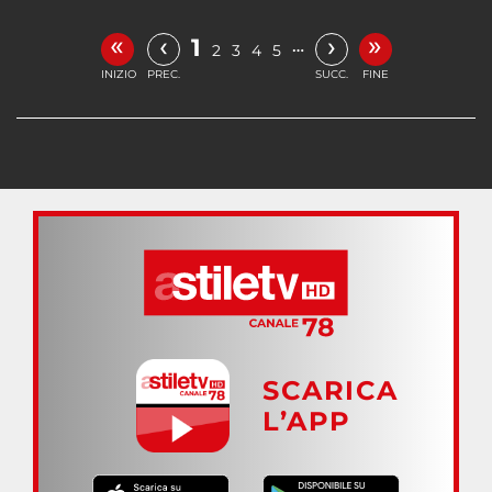
«
»
‹
›
1
…
2
3
4
5
INIZIO
PREC.
SUCC.
FINE
SCARICA
L’APP