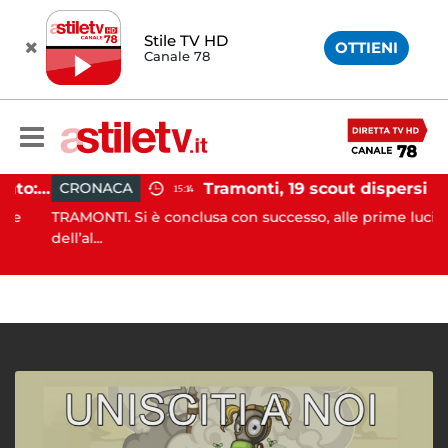
Stile TV HD
OTTIENI
Canale 78
Incidente agricolo nel Cilento: trattore si ribalta, muore 71enne
Tramonti, 19 scout dispersi in montagna salvati dai vigili del fuoco
CRONACA
15:14
TRAMONTI. Si è conclusa con successo, alle prime luci
dell’al...