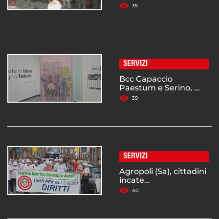
35
SERVIZI
Bcc Capaccio
Paestum e Serino, ...
39
SERVIZI
Agropoli (Sa), cittadini
incate...
40