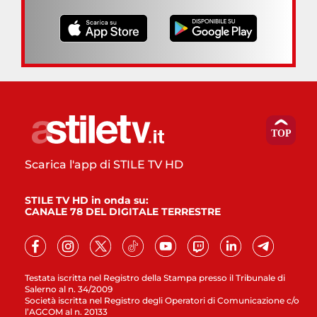
Scarica l'app di STILE TV HD
STILE TV HD in onda su:
CANALE 78 DEL DIGITALE TERRESTRE
Testata iscritta nel Registro della Stampa presso il Tribunale di
Salerno al n. 34/2009
Società iscritta nel Registro degli Operatori di Comunicazione c/o
l’AGCOM al n. 20133