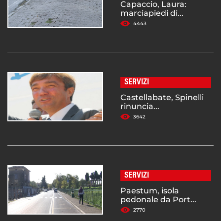
Capaccio, Laura:
marciapiedi di...
4443
SERVIZI
Castellabate, Spinelli
rinuncia...
3642
SERVIZI
Paestum, isola
pedonale da Port...
2770