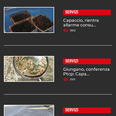
SERVIZI
Capaccio, rientra
allarme consu...
3612
SERVIZI
Giungano, conferenza
Ptcp: Capa...
2101
SERVIZI