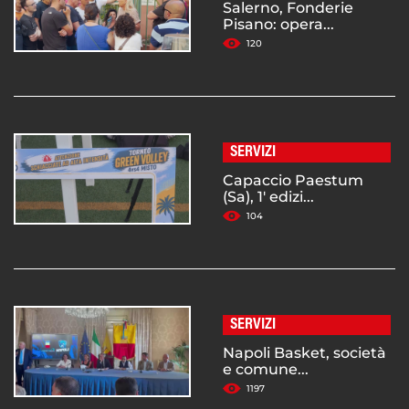
Salerno, Fonderie
Pisano: opera...
120
SERVIZI
Capaccio Paestum
(Sa), 1' edizi...
104
SERVIZI
Napoli Basket, società
e comune...
1197