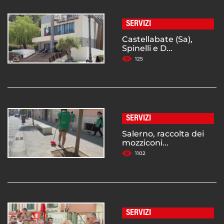
SERVIZI
Castellabate (Sa),
Spinelli e D...
125
SERVIZI
Salerno, raccolta dei
mozziconi...
1102
SERVIZI