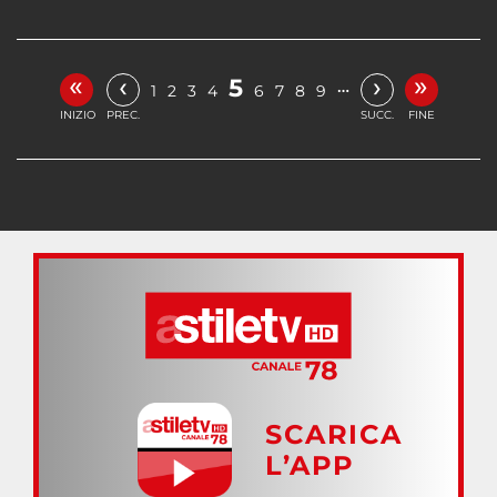
«
»
‹
›
5
…
1
2
3
4
6
7
8
9
INIZIO
PREC.
SUCC.
FINE
SCARICA
L’APP