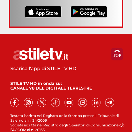
Scarica l'app di STILE TV HD
STILE TV HD in onda su:
CANALE 78 DEL DIGITALE TERRESTRE
Testata iscritta nel Registro della Stampa presso il Tribunale di
Salerno al n. 34/2009
Società iscritta nel Registro degli Operatori di Comunicazione c/o
l’AGCOM al n. 20133