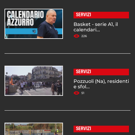
SERVIZI
Basket - serie A1, il
calendari...
226
SERVIZI
Pozzuoli (Na), residenti
e sfol...
51
SERVIZI