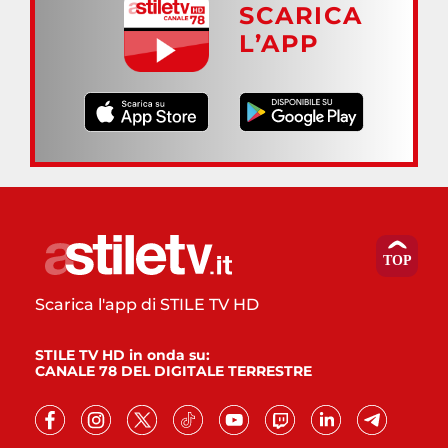
SCARICA
L’APP
Scarica l'app di STILE TV HD
STILE TV HD in onda su:
CANALE 78 DEL DIGITALE TERRESTRE