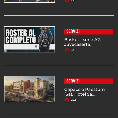
158
SERVIZI
Basket - serie A2.
Juvecaserta,...
341
SERVIZI
Capaccio Paestum
(Sa), Hotel Sa...
292