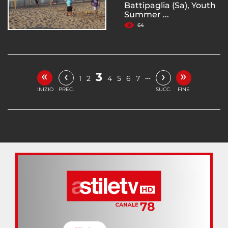
Battipaglia (Sa), Youth
Summer ...
64
«
»
‹
›
3
…
1
2
4
5
6
7
INIZIO
PREC.
SUCC.
FINE