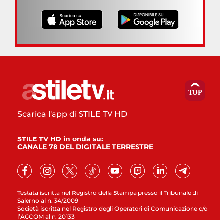
Scarica l'app di STILE TV HD
STILE TV HD in onda su:
CANALE 78 DEL DIGITALE TERRESTRE
Testata iscritta nel Registro della Stampa presso il Tribunale di
Salerno al n. 34/2009
Società iscritta nel Registro degli Operatori di Comunicazione c/o
l’AGCOM al n. 20133