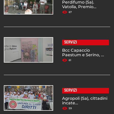
Perdifumo (Sa).
Vatolla, Premio...
67
SERVIZI
Bcc Capaccio
Paestum e Serino, ...
61
SERVIZI
Agropoli (Sa), cittadini
incate...
59