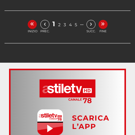
«
»
‹
›
1
…
2
3
4
5
INIZIO
PREC.
SUCC.
FINE
SCARICA
L’APP