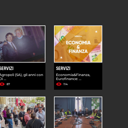
SERVIZI
SERVIZI
Agropoli (SA), gli anni con
Economia&Finanza,
Di ...
Eurofinance: ...
87
114