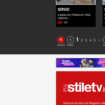
SERVIZI
Capaccio Paestum (Sa),
ulterior...
123
«
‹
1
…
2
3
4
5
INIZIO
PREC.
S
Testata iscritta nel Registro de