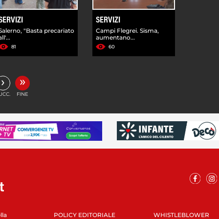
SERVIZI
SERVIZI
Salerno, "Basta precariato
Campi Flegrei. Sisma,
all'...
aumentano...
81
60
»
›
UCC.
FINE
lla
POLICY EDITORIALE
WHISTLEBLOWER