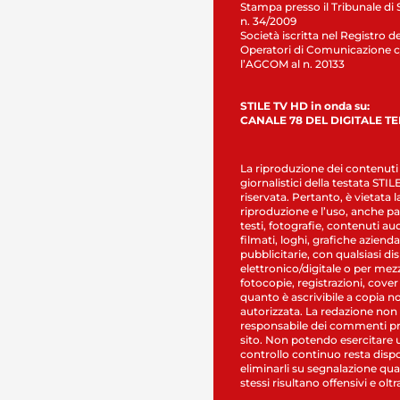
Stampa presso il Tribunale di 
n. 34/2009
Società iscritta nel Registro de
Operatori di Comunicazione c
l’AGCOM al n. 20133
STILE TV HD in onda su:
CANALE 78 DEL DIGITALE T
La riproduzione dei contenuti
giornalistici della testata STI
riservata. Pertanto, è vietata l
riproduzione e l’uso, anche par
testi, fotografie, contenuti au
filmati, loghi, grafiche aziendal
pubblicitarie, con qualsiasi di
elettronico/digitale o per mez
fotocopie, registrazioni, cover
quanto è ascrivibile a copia n
autorizzata. La redazione non
responsabile dei commenti pr
sito. Non potendo esercitare 
controllo continuo resta dispo
eliminarli su segnalazione qual
stessi risultano offensivi e oltr