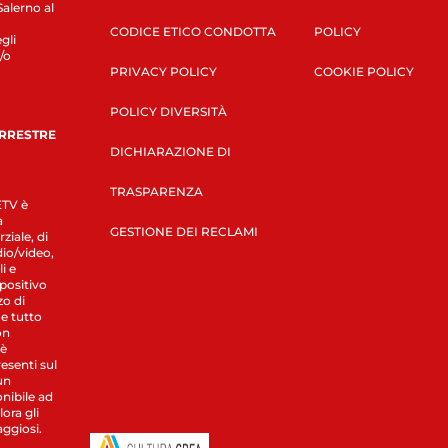
Salerno al
CODICE ETICO CONDOTTA
POLICY
gli
/o
PRIVACY POLICY
COOKIE POLICY
POLICY DIVERSITÀ
ERRESTRE
DICHIARAZIONE DI
TRASPARENZA
LETV è
a
GESTIONE DEI RECLAMI
ziale, di
dio/video,
i e
spositivo
zo di
 e tutto
on
 è
esenti sul
un
nibile ad
ora gli
aggiosi.