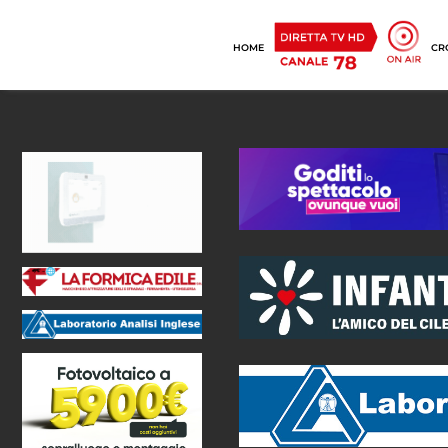
HOME
CR