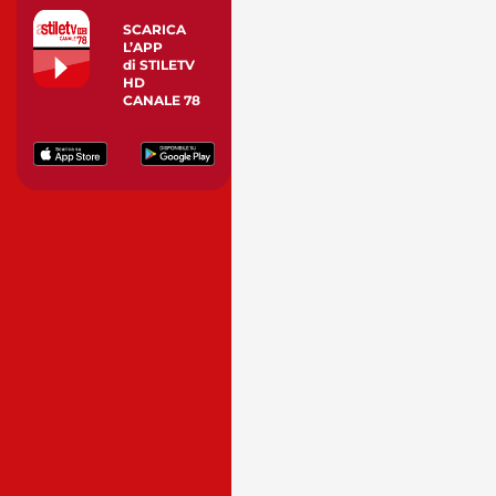
SCARICA
L’APP
di STILETV
HD
CANALE 78