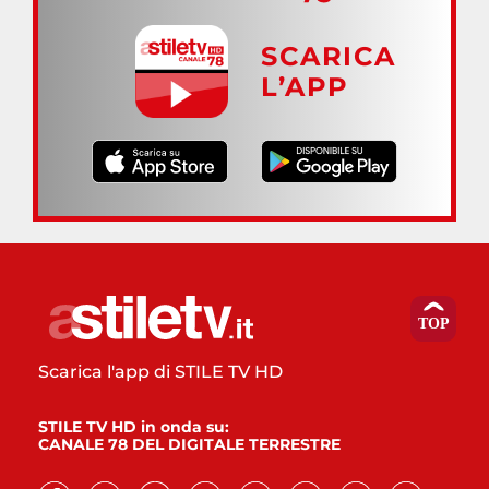
SCARICA
L’APP
Scarica l'app di STILE TV HD
STILE TV HD in onda su:
CANALE 78 DEL DIGITALE TERRESTRE