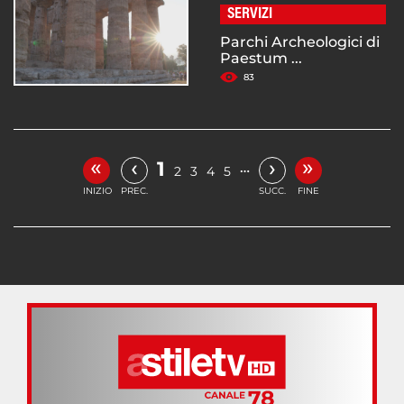
SERVIZI
Parchi Archeologici di
Paestum ...
83
«
»
‹
›
1
…
2
3
4
5
INIZIO
PREC.
SUCC.
FINE