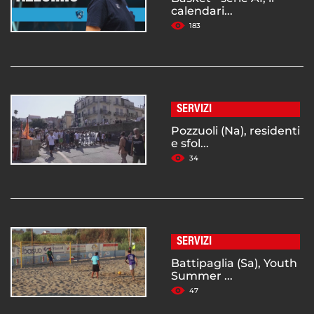
calendari...
183
SERVIZI
Pozzuoli (Na), residenti
e sfol...
34
SERVIZI
Battipaglia (Sa), Youth
Summer ...
47