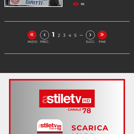
96
«
»
‹
›
1
…
2
3
4
5
INIZIO
PREC.
SUCC.
FINE
SCARICA