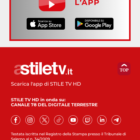
L’APP
Scarica l'app di STILE TV HD
STILE TV HD in onda su:
CANALE 78 DEL DIGITALE TERRESTRE
Testata iscritta nel Registro della Stampa presso il Tribunale di
Salerno al n. 34/2009