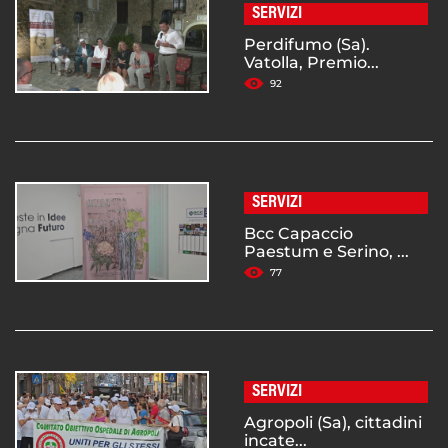
SERVIZI
Perdifumo (Sa).
Vatolla, Premio...
92
SERVIZI
Bcc Capaccio
Paestum e Serino, ...
77
SERVIZI
Agropoli (Sa), cittadini
incate...