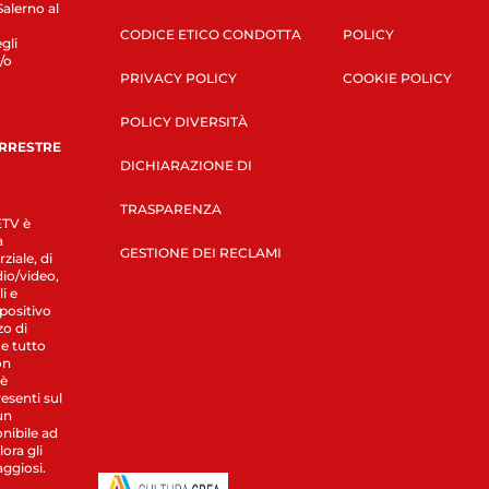
Salerno al
CODICE ETICO CONDOTTA
POLICY
gli
/o
PRIVACY POLICY
COOKIE POLICY
POLICY DIVERSITÀ
ERRESTRE
DICHIARAZIONE DI
TRASPARENZA
LETV è
a
GESTIONE DEI RECLAMI
ziale, di
dio/video,
i e
spositivo
zo di
 e tutto
on
 è
esenti sul
un
nibile ad
ora gli
aggiosi.