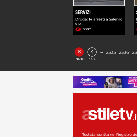
SERVIZI
Droga: 14 arresti a Salerno
e p...
5307
«
‹
…
2335
2336
23
INIZIO
PREC.
Testata iscritta nel Registro de