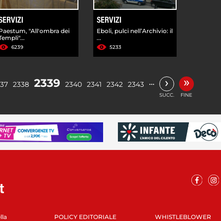
SERVIZI
SERVIZI
Paestum, "All'ombra dei
Eboli, pulci nell’Archivio: il
Templi"...
...
6239
5233
»
›
2339
…
37
2338
2340
2341
2342
2343
SUCC.
FINE
lla
POLICY EDITORIALE
WHISTLEBLOWER