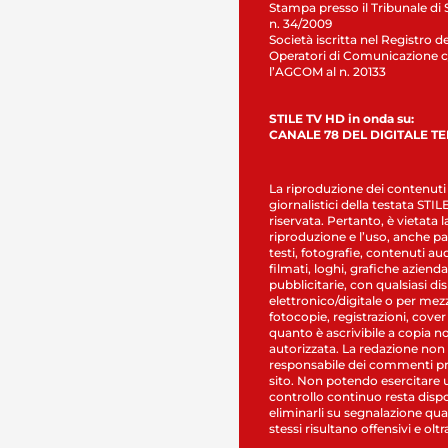
Stampa presso il Tribunale di 
n. 34/2009
Società iscritta nel Registro de
Operatori di Comunicazione c
l’AGCOM al n. 20133
STILE TV HD in onda su:
CANALE 78 DEL DIGITALE T
La riproduzione dei contenuti
giornalistici della testata STI
riservata. Pertanto, è vietata l
riproduzione e l’uso, anche par
testi, fotografie, contenuti au
filmati, loghi, grafiche aziendal
pubblicitarie, con qualsiasi di
elettronico/digitale o per mez
fotocopie, registrazioni, cover
quanto è ascrivibile a copia n
autorizzata. La redazione non
responsabile dei commenti pr
sito. Non potendo esercitare 
controllo continuo resta dispo
eliminarli su segnalazione qual
stessi risultano offensivi e oltr