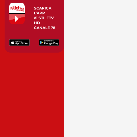
SCARICA
L’APP
di STILETV
HD
CANALE 78