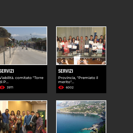
SERVIZI
SERVIZI
Viabilità. comitato "Torre
Provincia, "Premiato il
di P...
merito"...
3971
6002