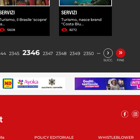
SERVIZI
SERVIZI
Turismo, il Brasile 'scopre'
Turismo, nasce brand
la...
"Costa Blu...
5608
8272
»
›
2346
…
344
2345
2347
2348
2349
2350
SUCC.
FINE
lla
POLICY EDITORIALE
WHISTLEBLOWER