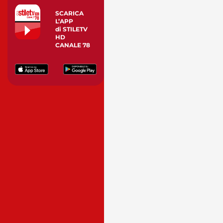
SCARICA
L’APP
di STILETV
HD
CANALE 78