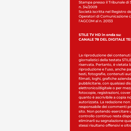
Stampa presso il Tribunale di 
n. 34/2009
Società iscritta nel Registro de
Operatori di Comunicazione c
l’AGCOM al n. 20133
STILE TV HD in onda su:
CANALE 78 DEL DIGITALE T
La riproduzione dei contenuti
giornalistici della testata STI
riservata. Pertanto, è vietata l
riproduzione e l’uso, anche par
testi, fotografie, contenuti au
filmati, loghi, grafiche aziendal
pubblicitarie, con qualsiasi di
elettronico/digitale o per mez
fotocopie, registrazioni, cover
quanto è ascrivibile a copia n
autorizzata. La redazione non
responsabile dei commenti pr
sito. Non potendo esercitare 
controllo continuo resta dispo
eliminarli su segnalazione qual
stessi risultano offensivi e oltr