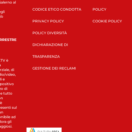
Salerno al
CODICE ETICO CONDOTTA
POLICY
gli
/o
PRIVACY POLICY
COOKIE POLICY
POLICY DIVERSITÀ
ERRESTRE
DICHIARAZIONE DI
TRASPARENZA
LETV è
a
GESTIONE DEI RECLAMI
ziale, di
dio/video,
i e
spositivo
zo di
 e tutto
on
 è
esenti sul
un
nibile ad
ora gli
aggiosi.