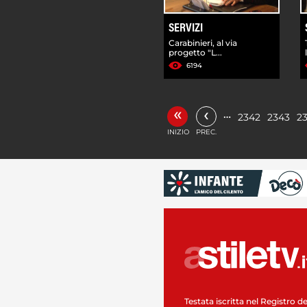
SERVIZI
Carabinieri, al via
progetto "L...
6194
«
‹
…
2342
2343
2
INIZIO
PREC.
Testata iscritta nel Registro de