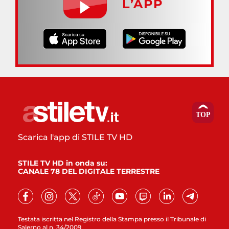
L’APP
Scarica l'app di STILE TV HD
STILE TV HD in onda su:
CANALE 78 DEL DIGITALE TERRESTRE
Testata iscritta nel Registro della Stampa presso il Tribunale di
Salerno al n. 34/2009