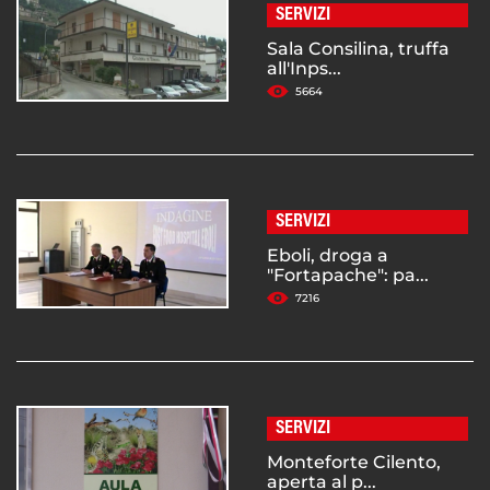
SERVIZI
Sala Consilina, truffa
all'Inps...
5664
SERVIZI
Eboli, droga a
"Fortapache": pa...
7216
SERVIZI
Monteforte Cilento,
aperta al p...