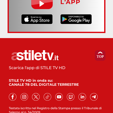
L’APP
Scarica l'app di STILE TV HD
STILE TV HD in onda su:
CANALE 78 DEL DIGITALE TERRESTRE
Testata iscritta nel Registro della Stampa presso il Tribunale di
Salerno al n. 34/2009