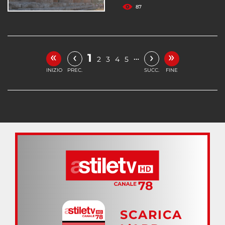
87
«
»
‹
›
1
…
2
3
4
5
INIZIO
PREC.
SUCC.
FINE
SCARICA