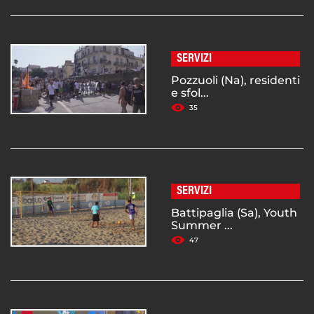
SERVIZI
Pozzuoli (Na), residenti
e sfol...
35
SERVIZI
Battipaglia (Sa), Youth
Summer ...
47