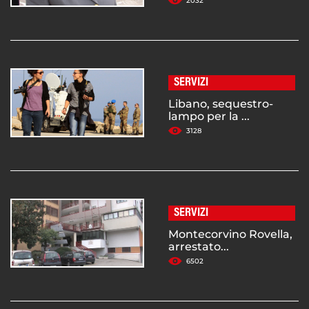
2032
SERVIZI
Libano, sequestro-
lampo per la ...
3128
SERVIZI
Montecorvino Rovella,
arrestato...
6502