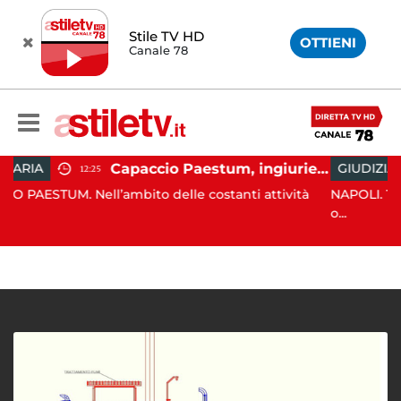
Stile TV HD
OTTIENI
Canale 78
Capaccio Paestum, ingiurie alla Polizia Municipale sui social: indagato un cittadino
GIUDIZIARIA
13:26
’ambito delle costanti attività
NAPOLI. Trovato l'accordo pe
o...