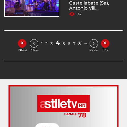
Castellabate (Sa),
Antonio Vill...
147
«
»
‹
›
4
…
1
2
3
5
6
7
8
INIZIO
PREC.
SUCC.
FINE