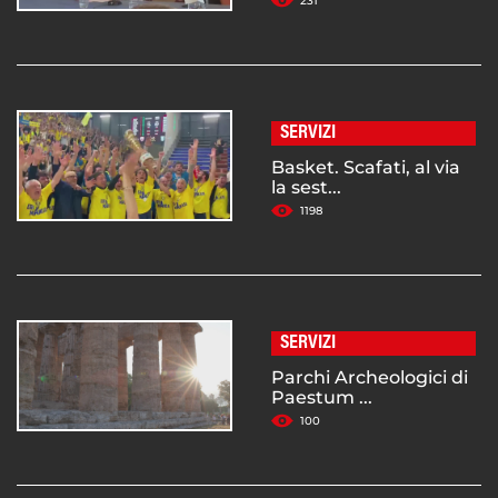
231
SERVIZI
Basket. Scafati, al via
la sest...
1198
SERVIZI
Parchi Archeologici di
Paestum ...
100