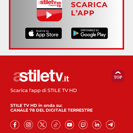
SCARICA
L’APP
Scarica l'app di STILE TV HD
STILE TV HD in onda su:
CANALE 78 DEL DIGITALE TERRESTRE