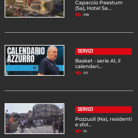
Capaccio Paestum
(Sa), Hotel Sa...
298
SERVIZI
Basket - serie A1, il
calendari...
231
SERVIZI
Pozzuoli (Na), residenti
e sfol...
55