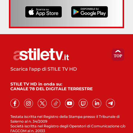
Scarica l'app di STILE TV HD
STILE TV HD in onda su:
CANALE 78 DEL DIGITALE TERRESTRE
Testata iscritta nel Registro della Stampa presso il Tribunale di
Salerno al n. 34/2009
Società iscritta nel Registro degli Operatori di Comunicazione c/o
l’AGCOM al n. 20133