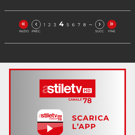
«
»
‹
›
4
…
1
2
3
5
6
7
8
INIZIO
PREC.
SUCC.
FINE
SCARICA
L’APP