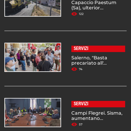
Capaccio Paestum
(Sa), ulterior...
122
SERVIZI
Salerno, "Basta
precariato all'...
74
SERVIZI
Campi Flegrei. Sisma,
aumentano...
57