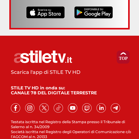
Scarica l'app di STILE TV HD
STILE TV HD in onda su:
CANALE 78 DEL DIGITALE TERRESTRE
Testata iscritta nel Registro della Stampa presso il Tribunale di
Salerno al n. 34/2009
Società iscritta nel Registro degli Operatori di Comunicazione c/o
l’AGCOM al n. 20133