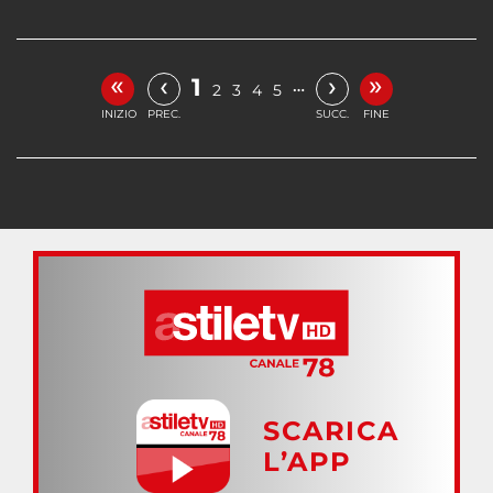
«
»
‹
›
1
…
2
3
4
5
INIZIO
PREC.
SUCC.
FINE
SCARICA
L’APP