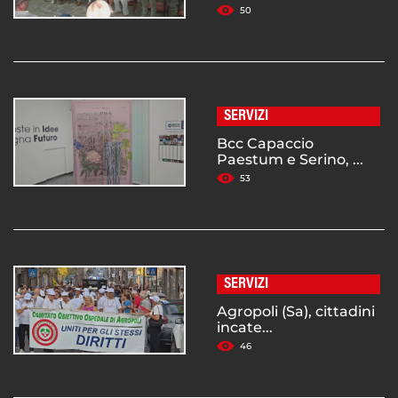
50
SERVIZI
Bcc Capaccio
Paestum e Serino, ...
53
SERVIZI
Agropoli (Sa), cittadini
incate...
46