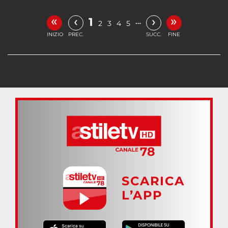
«
»
‹
›
1
…
2
3
4
5
INIZIO
PREC.
SUCC.
FINE
SCARICA
L’APP