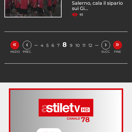
Salerno, cala il sipario
sui Gi...
93
«
»
‹
›
8
…
…
4
5
6
7
9
10
11
12
INIZIO
PREC.
SUCC.
FINE