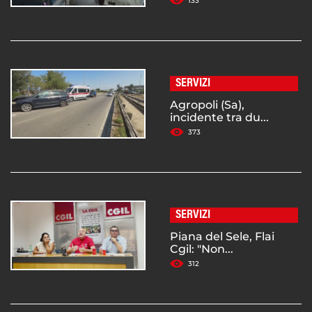
133
SERVIZI
Agropoli (Sa),
incidente tra du...
373
SERVIZI
Piana del Sele, Flai
Cgil: "Non...
312