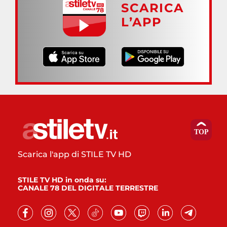
SCARICA
L’APP
Scarica l'app di STILE TV HD
STILE TV HD in onda su:
CANALE 78 DEL DIGITALE TERRESTRE