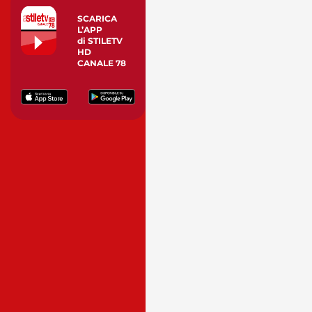
SCARICA
L’APP
di STILETV
HD
CANALE 78