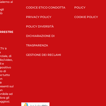
Salerno al
CODICE ETICO CONDOTTA
POLICY
gli
/o
PRIVACY POLICY
COOKIE POLICY
POLICY DIVERSITÀ
ERRESTRE
DICHIARAZIONE DI
TRASPARENZA
LETV è
a
GESTIONE DEI RECLAMI
ziale, di
dio/video,
i e
spositivo
zo di
 e tutto
on
 è
esenti sul
un
nibile ad
ora gli
aggiosi.