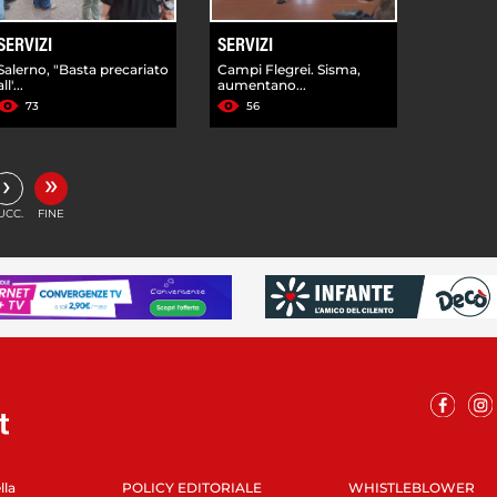
SERVIZI
SERVIZI
Salerno, "Basta precariato
Campi Flegrei. Sisma,
all'...
aumentano...
73
56
»
›
UCC.
FINE
lla
POLICY EDITORIALE
WHISTLEBLOWER