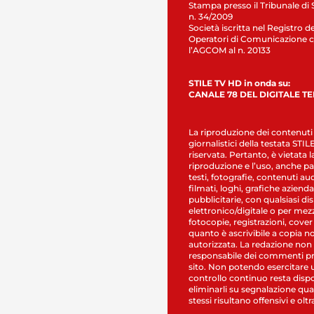
Stampa presso il Tribunale di 
n. 34/2009
Società iscritta nel Registro de
Operatori di Comunicazione c
l’AGCOM al n. 20133
STILE TV HD in onda su:
CANALE 78 DEL DIGITALE T
La riproduzione dei contenuti
giornalistici della testata STI
riservata. Pertanto, è vietata l
riproduzione e l’uso, anche par
testi, fotografie, contenuti au
filmati, loghi, grafiche aziendal
pubblicitarie, con qualsiasi di
elettronico/digitale o per mez
fotocopie, registrazioni, cover
quanto è ascrivibile a copia n
autorizzata. La redazione non
responsabile dei commenti pr
sito. Non potendo esercitare 
controllo continuo resta dispo
eliminarli su segnalazione qual
stessi risultano offensivi e oltr