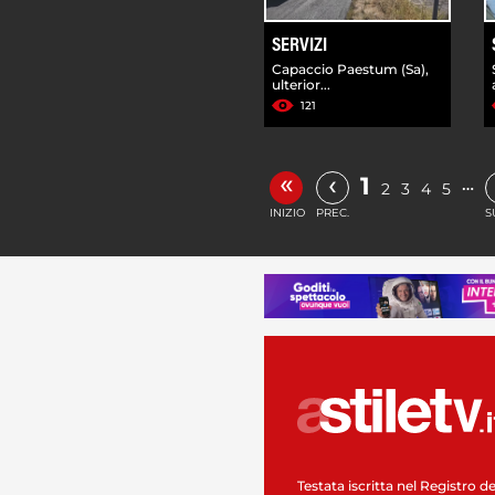
SERVIZI
Capaccio Paestum (Sa),
ulterior...
121
«
‹
1
…
2
3
4
5
INIZIO
PREC.
S
Testata iscritta nel Registro de