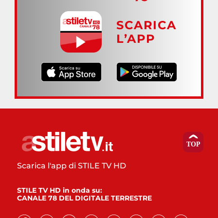
SCARICA
L’APP
Scarica l'app di STILE TV HD
STILE TV HD in onda su:
CANALE 78 DEL DIGITALE TERRESTRE