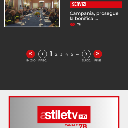
SERVIZI
Campania, prosegue
la bonifica ...
78
«
»
‹
›
1
…
2
3
4
5
INIZIO
PREC.
SUCC.
FINE