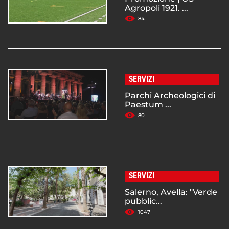
Agropoli 1921. ...
84
SERVIZI
Parchi Archeologici di
Paestum ...
80
SERVIZI
Salerno, Avella: "Verde
pubblic...
1047