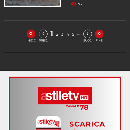
93
«
»
‹
›
1
…
2
3
4
5
INIZIO
PREC.
SUCC.
FINE
SCARICA