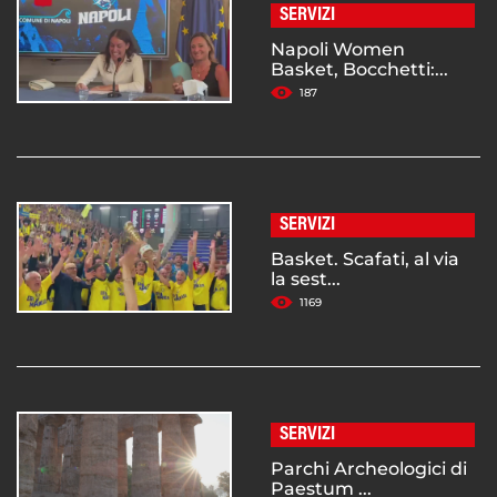
SERVIZI
Napoli Women
Basket, Bocchetti:...
187
SERVIZI
Basket. Scafati, al via
la sest...
1169
SERVIZI
Parchi Archeologici di
Paestum ...