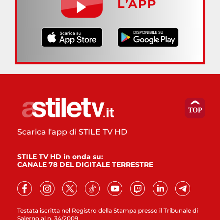
L’APP
Scarica l'app di STILE TV HD
STILE TV HD in onda su:
CANALE 78 DEL DIGITALE TERRESTRE
Testata iscritta nel Registro della Stampa presso il Tribunale di
Salerno al n. 34/2009