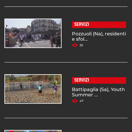
SERVIZI
Pozzuoli (Na), residenti
e sfol...
35
SERVIZI
Battipaglia (Sa), Youth
Summer ...
47