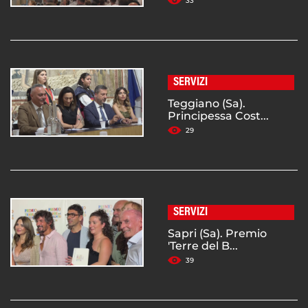
33
SERVIZI
Teggiano (Sa).
Principessa Cost...
29
SERVIZI
Sapri (Sa). Premio
'Terre del B...
39