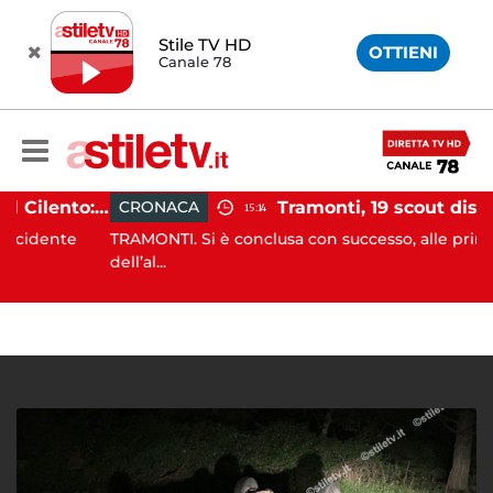
Stile TV HD
OTTIENI
Canale 78
Incidente agricolo nel Cilento: trattore si ribalta, muore 71enne
CRONACA
15:14
ente
TRAMONTI. Si è conclusa con successo, alle prime luci
dell’al...