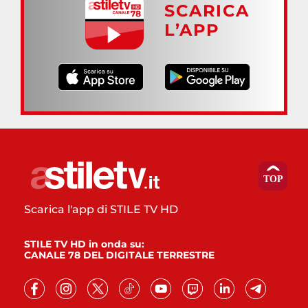
SCARICA
L’APP
Scarica l'app di STILE TV HD
STILE TV HD in onda su:
CANALE 78 DEL DIGITALE TERRESTRE