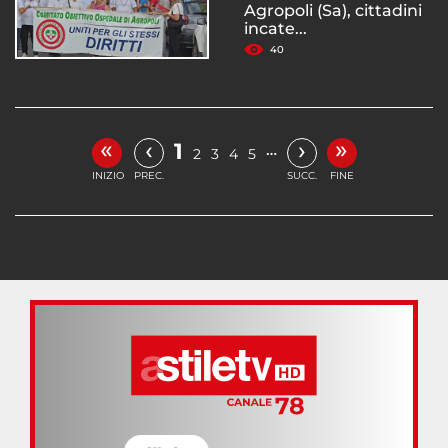
Agropoli (Sa), cittadini
incate...
40
«
»
‹
›
1
…
2
3
4
5
INIZIO
PREC.
SUCC.
FINE