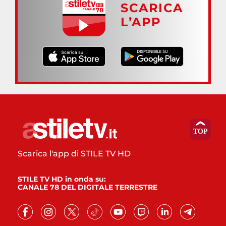
SCARICA
L’APP
Scarica l'app di STILE TV HD
STILE TV HD in onda su:
CANALE 78 DEL DIGITALE TERRESTRE