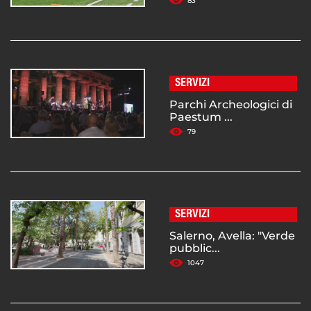
83
SERVIZI
Parchi Archeologici di
Paestum ...
79
SERVIZI
Salerno, Avella: "Verde
pubblic...
1047