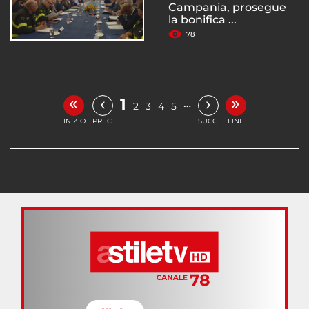
Campania, prosegue
la bonifica ...
78
«
»
‹
›
1
…
2
3
4
5
INIZIO
PREC.
SUCC.
FINE