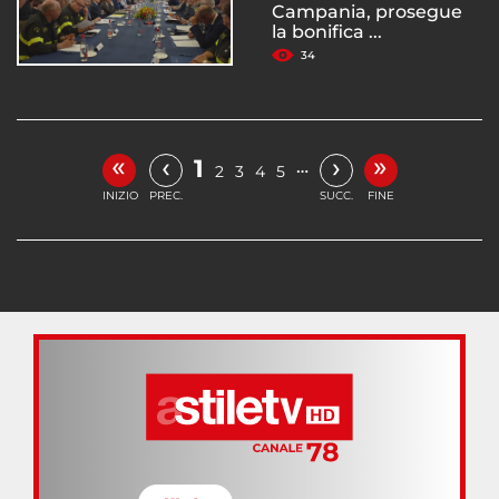
Campania, prosegue
la bonifica ...
34
«
»
‹
›
1
…
2
3
4
5
INIZIO
PREC.
SUCC.
FINE