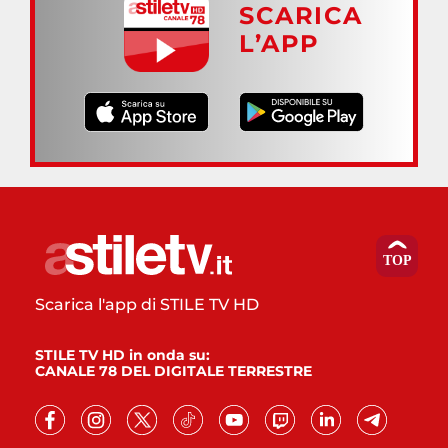
SCARICA
L’APP
Scarica l'app di STILE TV HD
STILE TV HD in onda su:
CANALE 78 DEL DIGITALE TERRESTRE