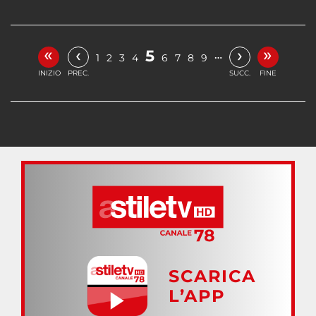
«
»
‹
›
5
…
1
2
3
4
6
7
8
9
INIZIO
PREC.
SUCC.
FINE
SCARICA
L’APP