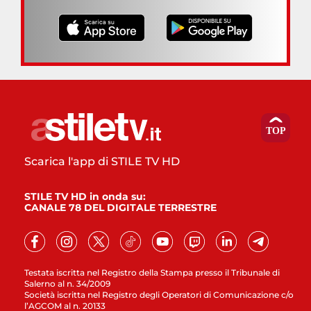
Scarica l'app di STILE TV HD
STILE TV HD in onda su:
CANALE 78 DEL DIGITALE TERRESTRE
Testata iscritta nel Registro della Stampa presso il Tribunale di
Salerno al n. 34/2009
Società iscritta nel Registro degli Operatori di Comunicazione c/o
l’AGCOM al n. 20133