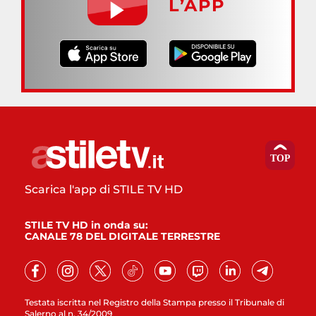
L’APP
Scarica l'app di STILE TV HD
STILE TV HD in onda su:
CANALE 78 DEL DIGITALE TERRESTRE
Testata iscritta nel Registro della Stampa presso il Tribunale di
Salerno al n. 34/2009