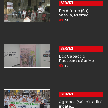
SERVIZI
Perdifumo (Sa).
Vatolla, Premio...
53
SERVIZI
Bcc Capaccio
Paestum e Serino, ...
53
SERVIZI
Agropoli (Sa), cittadini
incate...