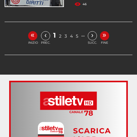
46
«
»
‹
›
1
…
2
3
4
5
INIZIO
PREC.
SUCC.
FINE
SCARICA