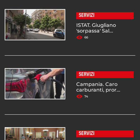
SERVIZI
ISTAT. Giugliano
'sorpassa' Sal...
66
SERVIZI
Campania. Caro
carburanti, pror...
74
SERVIZI