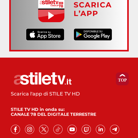
SCARICA
L’APP
Scarica l'app di STILE TV HD
STILE TV HD in onda su:
CANALE 78 DEL DIGITALE TERRESTRE