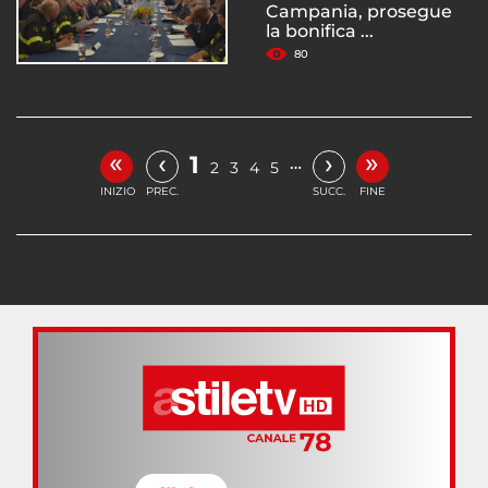
Campania, prosegue
la bonifica ...
80
«
»
‹
›
1
…
2
3
4
5
INIZIO
PREC.
SUCC.
FINE