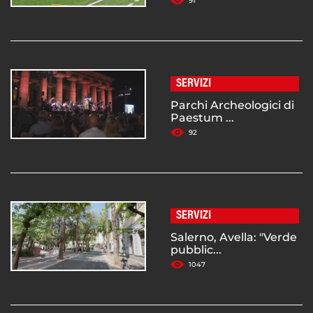
91
SERVIZI
Parchi Archeologici di
Paestum ...
92
SERVIZI
Salerno, Avella: "Verde
pubblic...
1047