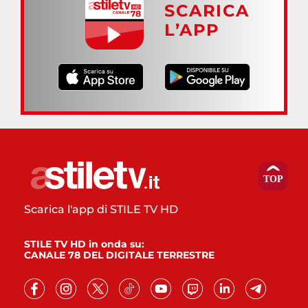
SCARICA
L’APP
Scarica l'app di STILE TV HD
STILE TV HD in onda su:
CANALE 78 DEL DIGITALE TERRESTRE