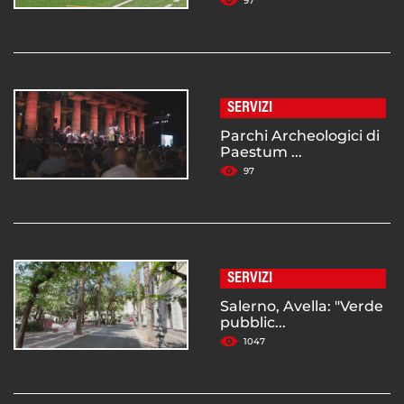
97
SERVIZI
Parchi Archeologici di
Paestum ...
97
SERVIZI
Salerno, Avella: "Verde
pubblic...
1047