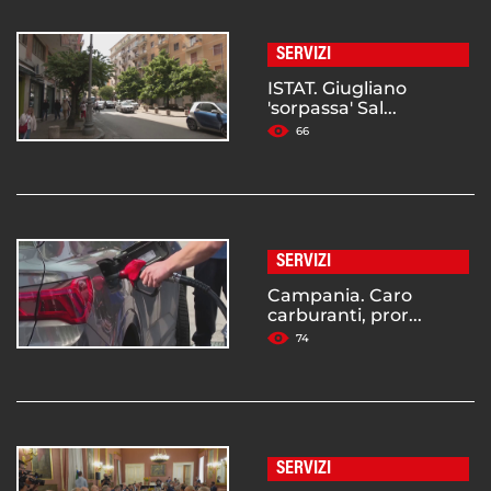
SERVIZI
ISTAT. Giugliano
'sorpassa' Sal...
66
SERVIZI
Campania. Caro
carburanti, pror...
74
SERVIZI