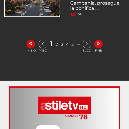
Campania, prosegue
la bonifica ...
84
«
»
‹
›
1
…
2
3
4
5
INIZIO
PREC.
SUCC.
FINE