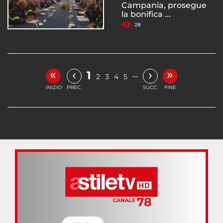
Campania, prosegue
la bonifica ...
28
«
»
‹
›
1
…
2
3
4
5
INIZIO
PREC.
SUCC.
FINE