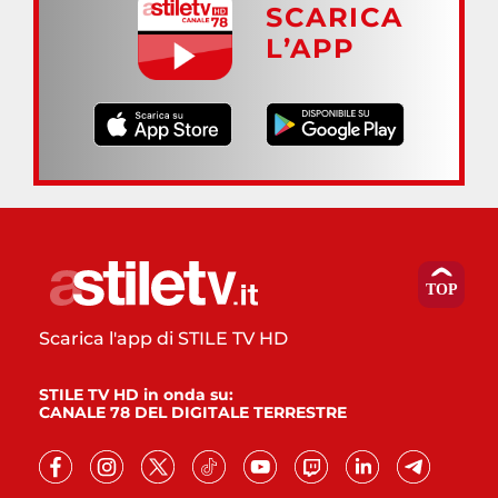
SCARICA
L’APP
Scarica l'app di STILE TV HD
STILE TV HD in onda su:
CANALE 78 DEL DIGITALE TERRESTRE