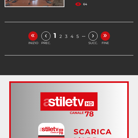
64
«
»
‹
›
1
…
2
3
4
5
INIZIO
PREC.
SUCC.
FINE
SCARICA