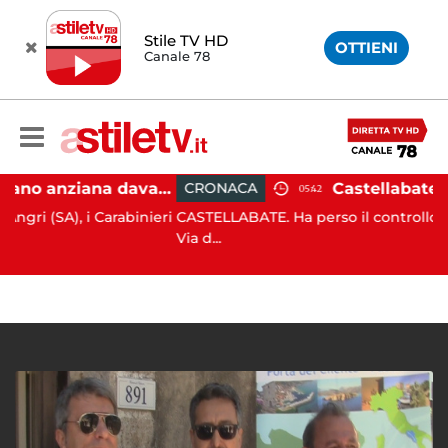
Stile TV HD
OTTIENI
Canale 78
Angri, scippano anziana davanti ad un negozio: tre arresti
CRONACA
05:42
), i Carabinieri
CASTELLABATE. Ha perso il controllo della mot
Via d...