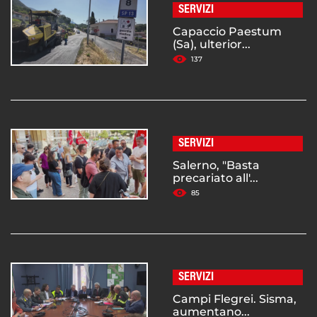
SERVIZI
Capaccio Paestum
(Sa), ulterior...
137
SERVIZI
Salerno, "Basta
precariato all'...
85
SERVIZI
Campi Flegrei. Sisma,
aumentano...