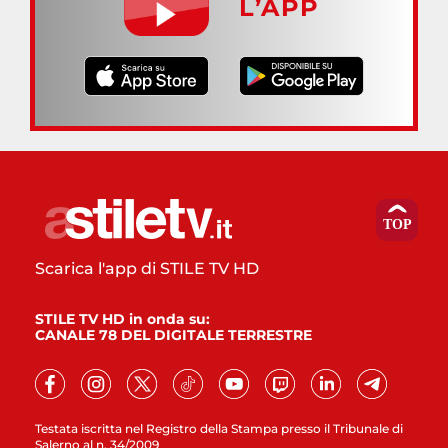
L’APP
Scarica l'app di STILE TV HD
STILE TV HD in onda su:
CANALE 78 DEL DIGITALE TERRESTRE
Testata iscritta nel Registro della Stampa presso il Tribunale di
Salerno al n. 34/2009