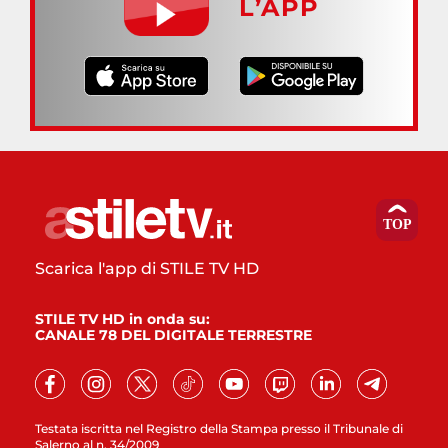
L’APP
Scarica l'app di STILE TV HD
STILE TV HD in onda su:
CANALE 78 DEL DIGITALE TERRESTRE
Testata iscritta nel Registro della Stampa presso il Tribunale di
Salerno al n. 34/2009