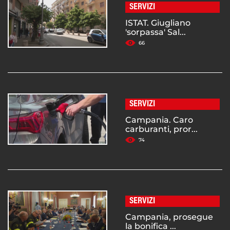
SERVIZI
ISTAT. Giugliano
'sorpassa' Sal...
66
SERVIZI
Campania. Caro
carburanti, pror...
74
SERVIZI
Campania, prosegue
la bonifica ...