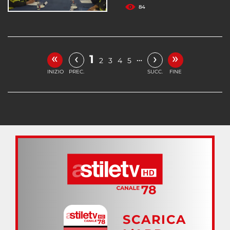
84
«
»
‹
›
1
…
2
3
4
5
INIZIO
PREC.
SUCC.
FINE
SCARICA