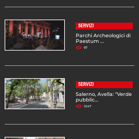
SERVIZI
Parchi Archeologici di
Paestum ...
97
SERVIZI
Salerno, Avella: "Verde
pubblic...
1047