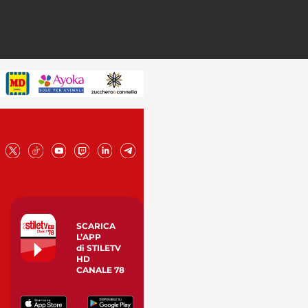
SCARICA
L’APP
di STILETV
HD
CANALE 78