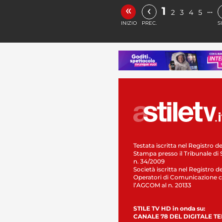
«
‹
1
…
2
3
4
5
INIZIO
PREC.
S
Testata iscritta nel Registro de
Stampa presso il Tribunale di 
n. 34/2009
Società iscritta nel Registro de
Operatori di Comunicazione c
l’AGCOM al n. 20133
STILE TV HD in onda su:
CANALE 78 DEL DIGITALE T