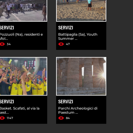
SERVIZI
SERVIZI
Pozzuoli (Na), residenti e
Battipaglia (Sa), Youth
sfol...
Summer ...
34
47
SERVIZI
SERVIZI
Basket. Scafati, al via la
Parchi Archeologici di
sest...
Paestum ...
1147
84