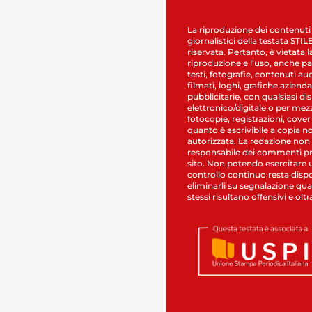
La riproduzione dei contenuti
giornalistici della testata STI
riservata. Pertanto, è vietata l
riproduzione e l’uso, anche par
testi, fotografie, contenuti au
filmati, loghi, grafiche aziendal
pubblicitarie, con qualsiasi di
elettronico/digitale o per mez
fotocopie, registrazioni, cover
quanto è ascrivibile a copia n
autorizzata. La redazione non
responsabile dei commenti pr
sito. Non potendo esercitare 
controllo continuo resta dispo
eliminarli su segnalazione qual
stessi risultano offensivi e oltr