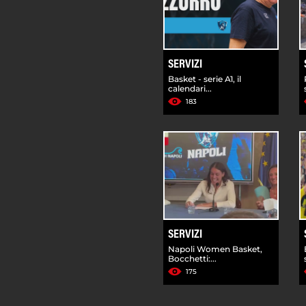
SERVIZI
Basket - serie A1, il
calendari...
183
SERVIZI
Napoli Women Basket,
Bocchetti:...
175