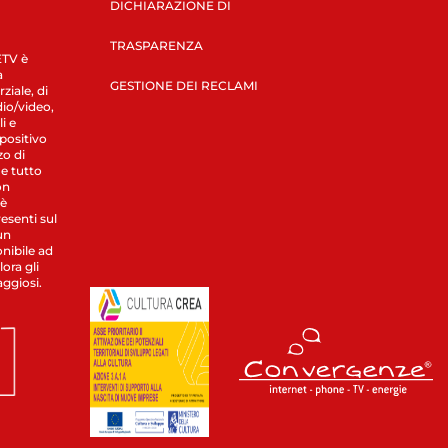
DICHIARAZIONE DI
TRASPARENZA
LETV è
a
GESTIONE DEI RECLAMI
ziale, di
dio/video,
i e
spositivo
zo di
 e tutto
on
 è
esenti sul
un
nibile ad
ora gli
aggiosi.