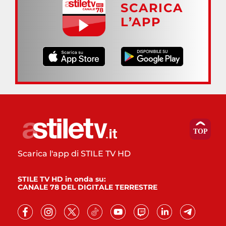
SCARICA
L’APP
Scarica l'app di STILE TV HD
STILE TV HD in onda su:
CANALE 78 DEL DIGITALE TERRESTRE