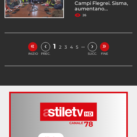
Campi Flegrei. Sisma,
aumentano...
26
«
»
‹
›
1
…
2
3
4
5
INIZIO
PREC.
SUCC.
FINE