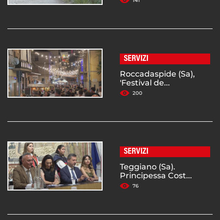
141
SERVIZI
Roccadaspide (Sa),
'Festival de...
200
SERVIZI
Teggiano (Sa).
Principessa Cost...
76