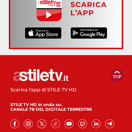
SCARICA
L’APP
Scarica l'app di STILE TV HD
STILE TV HD in onda su:
CANALE 78 DEL DIGITALE TERRESTRE