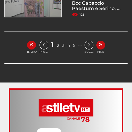
Bcc Capaccio
Paestum e Serino, ...
125
«
»
‹
›
1
…
2
3
4
5
INIZIO
PREC.
SUCC.
FINE