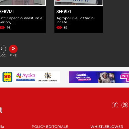
SERVIZI
SERVIZI
Bcc Capaccio Paestum e
Agropoli (Sa), cittadini
Serino, ...
incate...
76
82
»
›
UCC.
FINE
lla
POLICY EDITORIALE
WHISTLEBLOWER