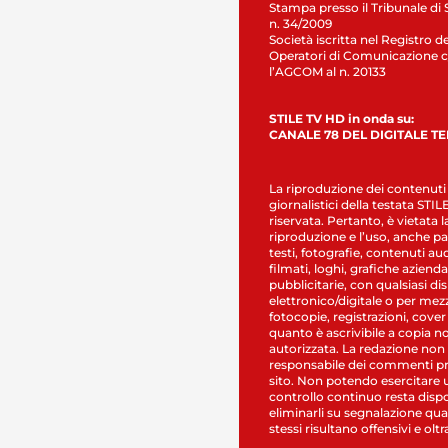
Stampa presso il Tribunale di 
n. 34/2009
Società iscritta nel Registro de
Operatori di Comunicazione c
l’AGCOM al n. 20133
STILE TV HD in onda su:
CANALE 78 DEL DIGITALE T
La riproduzione dei contenuti
giornalistici della testata STI
riservata. Pertanto, è vietata l
riproduzione e l’uso, anche par
testi, fotografie, contenuti au
filmati, loghi, grafiche aziendal
pubblicitarie, con qualsiasi di
elettronico/digitale o per mez
fotocopie, registrazioni, cover
quanto è ascrivibile a copia n
autorizzata. La redazione non
responsabile dei commenti pr
sito. Non potendo esercitare 
controllo continuo resta dispo
eliminarli su segnalazione qual
stessi risultano offensivi e oltr