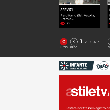
SERVIZI
Perdifumo (Sa). Vatolla,
Premio...
92
«
‹
1
…
2
3
4
5
INIZIO
PREC.
S
Testata iscritta nel Registro de