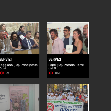
SERVIZI
SERVIZI
Teggiano (Sa). Principessa
Sapri (Sa). Premio 'Terre
Cost...
del B...
59
1071