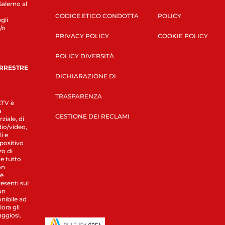
Salerno al
CODICE ETICO CONDOTTA
POLICY
gli
/o
PRIVACY POLICY
COOKIE POLICY
POLICY DIVERSITÀ
ERRESTRE
DICHIARAZIONE DI
TRASPARENZA
LETV è
a
GESTIONE DEI RECLAMI
ziale, di
dio/video,
i e
spositivo
zo di
 e tutto
on
 è
esenti sul
un
nibile ad
ora gli
aggiosi.