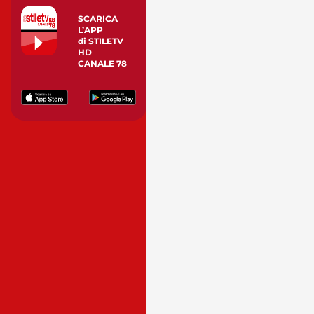
SCARICA
L’APP
di STILETV
HD
CANALE 78