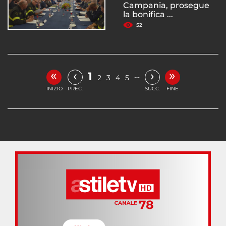
Campania, prosegue
la bonifica ...
52
«
»
‹
›
1
…
2
3
4
5
INIZIO
PREC.
SUCC.
FINE