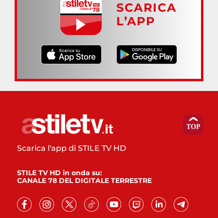
SCARICA
L’APP
Scarica l'app di STILE TV HD
STILE TV HD in onda su:
CANALE 78 DEL DIGITALE TERRESTRE