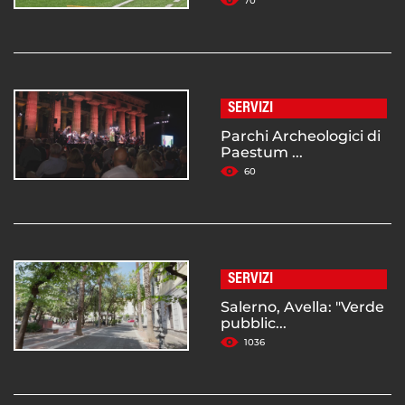
70
SERVIZI
Parchi Archeologici di
Paestum ...
60
SERVIZI
Salerno, Avella: "Verde
pubblic...
1036