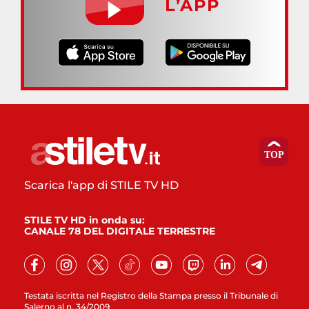
L’APP
Scarica l'app di STILE TV HD
STILE TV HD in onda su:
CANALE 78 DEL DIGITALE TERRESTRE
Testata iscritta nel Registro della Stampa presso il Tribunale di
Salerno al n. 34/2009