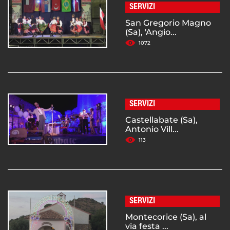
SERVIZI
San Gregorio Magno
(Sa), 'Angio...
1072
SERVIZI
Castellabate (Sa),
Antonio Vill...
113
SERVIZI
Montecorice (Sa), al
via festa ...