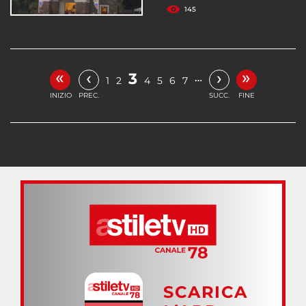
145
«
»
‹
›
3
…
1
2
4
5
6
7
INIZIO
PREC.
SUCC.
FINE
SCARICA