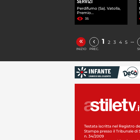
SERVIZI
Perdifumo (Sa). Vatolla,
Premio...
35
«
‹
1
…
2
3
4
5
INIZIO
PREC.
S
Testata iscritta nel Registro de
Stampa presso il Tribunale di 
n. 34/2009