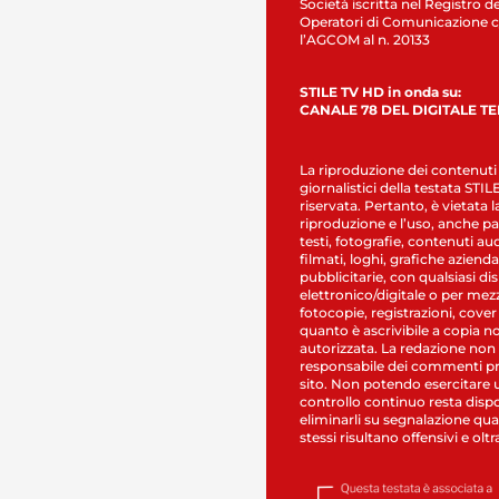
Società iscritta nel Registro de
Operatori di Comunicazione c
l’AGCOM al n. 20133
STILE TV HD in onda su:
CANALE 78 DEL DIGITALE T
La riproduzione dei contenuti
giornalistici della testata STI
riservata. Pertanto, è vietata l
riproduzione e l’uso, anche par
testi, fotografie, contenuti au
filmati, loghi, grafiche aziendal
pubblicitarie, con qualsiasi di
elettronico/digitale o per mez
fotocopie, registrazioni, cover
quanto è ascrivibile a copia n
autorizzata. La redazione non
responsabile dei commenti pr
sito. Non potendo esercitare 
controllo continuo resta dispo
eliminarli su segnalazione qual
stessi risultano offensivi e oltr