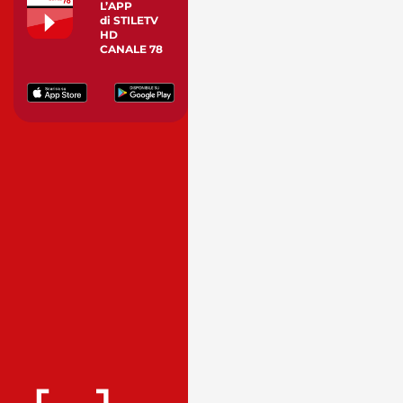
L’APP
di STILETV
HD
CANALE 78