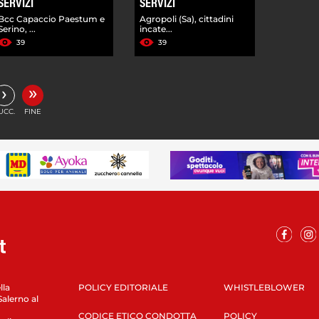
SERVIZI
SERVIZI
Bcc Capaccio Paestum e
Agropoli (Sa), cittadini
Serino, ...
incate...
39
39
»
›
UCC.
FINE
lla
POLICY EDITORIALE
WHISTLEBLOWER
Salerno al
CODICE ETICO CONDOTTA
POLICY