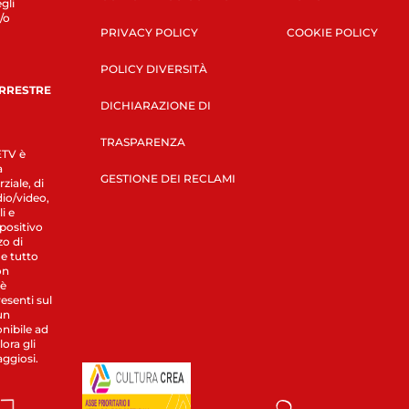
gli
/o
PRIVACY POLICY
COOKIE POLICY
POLICY DIVERSITÀ
ERRESTRE
DICHIARAZIONE DI
TRASPARENZA
LETV è
a
GESTIONE DEI RECLAMI
ziale, di
dio/video,
i e
spositivo
zo di
 e tutto
on
 è
esenti sul
un
nibile ad
ora gli
aggiosi.